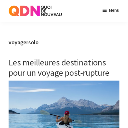
Skip
Skip
Menu
to
to
Quoi
Just
main
primary
de
another
content
sidebar
Noveau
WordPress
voyagersolo
site
Les meilleures destinations
pour un voyage post-rupture