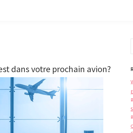
S
t
w
 est dans votre prochain avion?
V
E
p
S
p
Q