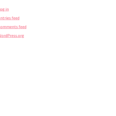
og in
ntries feed
Comments feed
ordPress.org