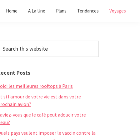
Home
A La Une
Plans
Tendances
Voyages
Primary
earch
his
Sidebar
ebsite
Recent Posts
oici les meilleures rooftops à Paris
t si l’amour de votre vie est dans votre
rochain avion?
aviez-vous que le café peut adoucir votre
eau?
uels pays veulent imposer le vaccin contre la