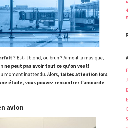
C
4
m
arfait
? Est-il blond, ou brun ? Aime-il la musique,
on
ne peut pas avoir tout ce qu’on veut!
F
 au moment inattendu. Alors,
faites attention lors
J
une étude, vous pouvez rencontrer l’amourde
en avion
O
S