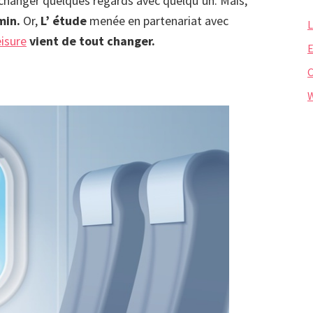
hanger quelques regards avec quelqu’un. Mais,
min.
Or,
L’ étude
menée en partenariat avec
L
eisure
vient de tout changer.
E
W