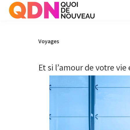
Skip
Skip
Skip
to
to
to
primary
main
primary
Quoi
Just
de
navigation
content
sidebar
another
Noveau
WordPress
Voyages
site
Et si l’amour de votre vie