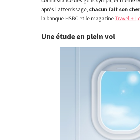
connaissance des gens sympa, et même éc
après l atterrissage,
chacun fait son che
la banque HSBC et le magazine
Travel + L
Une étude en plein vol