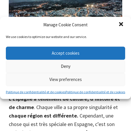
Manage Cookie Consent
We use cookies to optimize our website and our service.
Accept cookies
Deny
View preferences
Une autre destination de la
Méditerranée
que
vous devriez visiter une fois dans votre vie.
Politique de confidentialité et de cookies
Politique de confidentialité et de cookies
L’Espagne a tellement de culture, d’histoire et
de charme
. Chaque ville a sa propre singularité et
chaque région est différente.
Cependant, une
chose qui est très spéciale en Espagne, c’est son