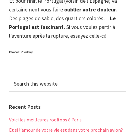
Et pour finir, le Portugal (voisin de l’Espagne) va
certainement vous faire
oublier votre douleur.
Des plages de sable, des quartiers colorés…
Le
Portugal est fascinant.
Si vous voulez partir à
l’aventure après la rupture, essayez celle-ci!
Photos: Pixabay
Primary
Search
this
Sidebar
website
Recent Posts
Voici les meilleures rooftops à Paris
Et si l’amour de votre vie est dans votre prochain avion?