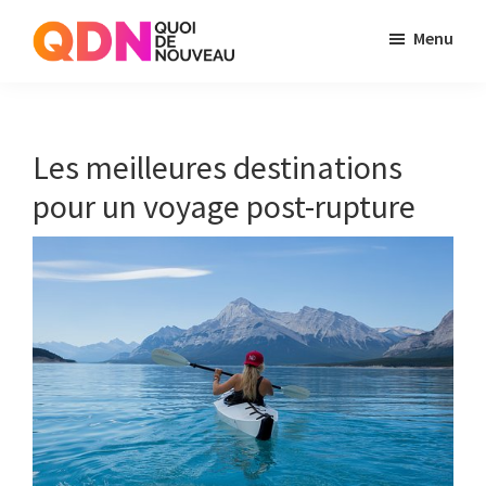
Skip
Skip
Menu
to
to
Quoi
Just
main
primary
de
another
content
sidebar
Noveau
WordPress
Les meilleures destinations
site
pour un voyage post-rupture