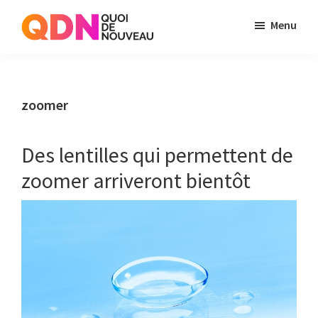
Skip
Skip
Menu
to
to
Quoi
Just
main
primary
de
another
content
sidebar
Noveau
WordPress
zoomer
site
Des lentilles qui permettent de
zoomer arriveront bientôt