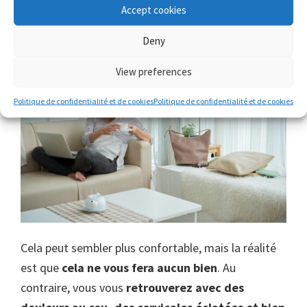
Oubliez travailler sur le lit ou le
Accept cookies
canapé
Deny
View preferences
Politique de confidentialité et de cookies
Politique de confidentialité et de cookies
Cela peut sembler plus confortable, mais la réalité
est que
cela ne vous fera aucun bien
. Au
contraire, vous vous
retrouverez avec des