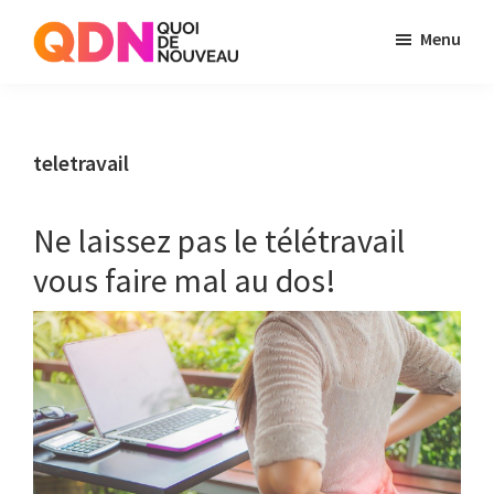
Skip
Skip
Menu
to
to
Quoi
Just
main
primary
de
another
content
sidebar
Noveau
WordPress
teletravail
site
Ne laissez pas le télétravail
vous faire mal au dos!