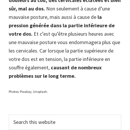
douleurs au cou, des cervicales éclatées et bien
sûr, mal au dos.
Non seulement à cause d’une
mauvaise posture, mais aussi à cause de
la
pression générée dans la partie inférieure de
votre dos.
Et c’est qu’être plusieurs heures avec
une mauvaise posture vous endommagera plus que
les cervicales. Car lorsque la partie supérieure de
votre dos est en tension, la partie inférieure en
souffre également,
causant de nombreux
problèmes sur le long terme.
Photos: Pixabay, Unsplash.
Primary
Search
this
Sidebar