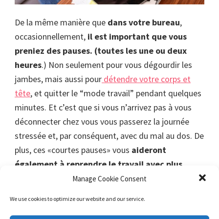
De la même manière que
dans votre bureau
,
occasionnellement,
il est important que vous
preniez des pauses. (toutes les une ou deux
heures
.) Non seulement pour vous dégourdir les
jambes, mais aussi pour
détendre votre corps et
tête
, et quitter le “mode travail” pendant quelques
minutes. Et c’est que si vous n’arrivez pas à vous
déconnecter chez vous vous passerez la journée
stressée et, par conséquent, avec du mal au dos. De
plus, ces «courtes pauses» vous
aideront
également à reprendre le travail avec plus
d’enthousiasme
et à
vous concentrer davantage
Manage Cookie Consent
sur ce que vous faites.
We use cookies to optimize our website and our service.