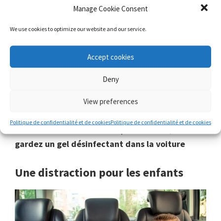
Manage Cookie Consent
We use cookies to optimize our website and our service.
Si le
coronavirus
a pu changer quelque chose dans
Accept cookies
nos habitudes quotidiennes, c’est
le soin
supplémentaire pour l’hygiène
. Si vous partez en
Deny
voyage sur la route, le risque d’infection est plus
élevé, car vous
toucherez plus de surfaces.
View preferences
Surtout, si vos kidas vous accompagnent, assurez-
Politique de confidentialité et de cookies
Politique de confidentialité et de cookies
vous de vous laver les mains plusieurs fois, et
gardez un gel désinfectant dans la voiture
Une distraction pour les enfants