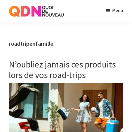
Skip
Skip
Menu
to
to
Quoi
Just
main
primary
de
another
content
sidebar
Noveau
WordPress
roadtripenfamille
site
N’oubliez jamais ces produits
lors de vos road-trips