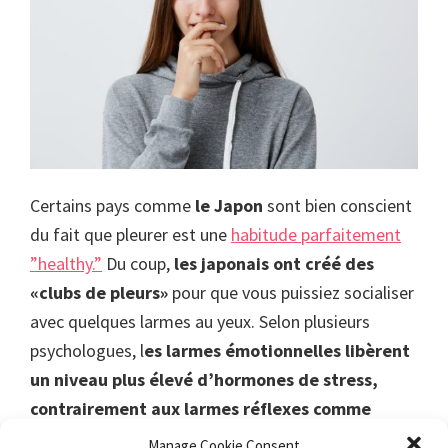
Certains pays comme
le Japon
sont bien conscient
du fait que pleurer est une
habitude parfaitement
”healthy.”
Du coup,
les japonais ont créé des
«clubs de pleurs»
pour que vous puissiez socialiser
avec quelques larmes au yeux. Selon plusieurs
psychologues, l
es larmes émotionnelles libèrent
un niveau plus élevé d’hormones de stress,
contrairement aux larmes réflexes comme
lorsque vous avez quelque chose dans l’œil par
Manage Cookie Consent