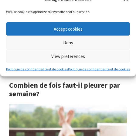
exemple.
We use cookies to optimize our website and our service.
En plus, la raison pour laquelle vous vous sentez
Accept cookies
toujours bien après avoir pleurer, c’est car les
larmes contienent beaucoup de
manganèse qui
Deny
régule l’humeur.
En même temps, votre corps
View preferences
libère également les tensions et le stress, et active
votre système nerveux parasympathique.
Politique de confidentialité et de cookies
Politique de confidentialité et de cookies
Combien de fois faut-il pleurer par
semaine?