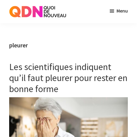
Skip
Skip
Menu
to
to
Quoi
Just
main
primary
de
another
content
sidebar
Noveau
WordPress
pleurer
site
Les scientifiques indiquent
qu’il faut pleurer pour rester en
bonne forme