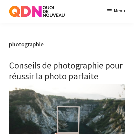
Skip
Skip
Menu
to
to
Quoi
Just
main
primary
de
another
content
sidebar
Noveau
WordPress
photographie
site
Conseils de photographie pour
réussir la photo parfaite