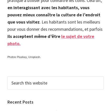
pratique à utiliser pour connaitre les coins. Cela dit,
en interagissant avec les habitants, vous
pouvez mieux connaître la culture de l’endroit
que vous visitez
. Les habitants sont les meilleurs
pour vous donner des recommandations, et parfois
ils acceptent même d’être
le
sujet
de votre
photo.
Photos: Pixabay, Unsplash.
Primary
Search
this
Sidebar
website
Recent Posts