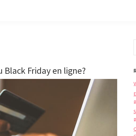
S
t
w
 Black Friday en ligne?
V
E
p
S
p
Q