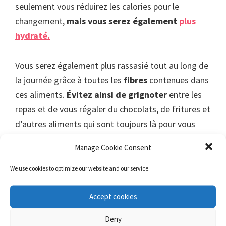
seulement vous réduirez les calories pour le
changement,
mais vous serez également
plus
hydraté.
Vous serez également plus rassasié tout au long de
la journée grâce à toutes les
fibres
contenues dans
ces aliments.
Évitez ainsi de grignoter
entre les
repas et de vous régaler du chocolats, de fritures et
d’autres aliments qui sont toujours là pour vous
tenter.
Manage Cookie Consent
vérifiez ce que vous mangez
We use cookies to optimize our website and our service.
Accept cookies
Deny