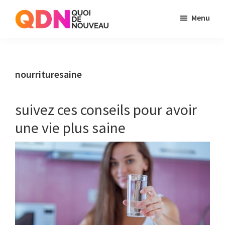
Skip
Skip
Menu
to
to
Quoi
Just
main
primary
de
another
content
sidebar
Noveau
WordPress
nourrituresaine
site
suivez ces conseils pour avoir
une vie plus saine