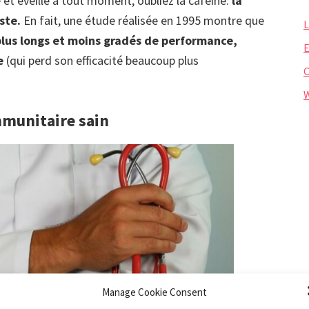
e et éveillé à tout moment, oubliez la caféine:
la
ste.
En fait, une étude réalisée en 1995 montre que
L
us longs et moins gradés de performance,
E
e
(qui perd son efficacité beaucoup plus
W
mmunitaire sain
Manage Cookie Consent