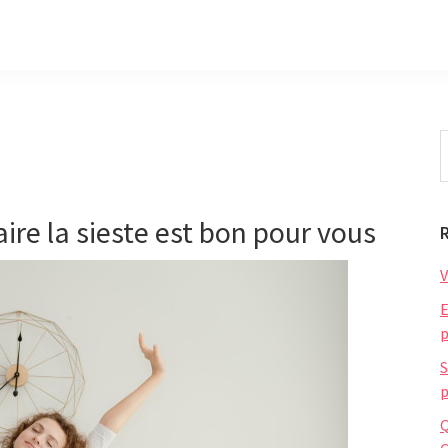
S
t
w
ire la sieste est bon pour vous
V
E
p
S
p
Q