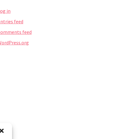
og in
ntries feed
Comments feed
ordPress.org