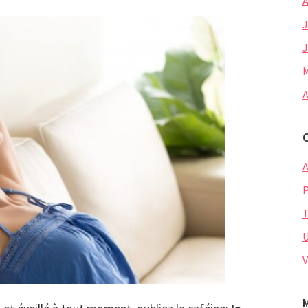
A
J
J
M
A
A
P
U
V