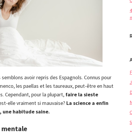
C
4
m
F
 semblons avoir repris des Espagnols. Connus pour
J
enco, les paellas et les taureaux, peut-être en haut
es. Cependant, pour la plupart,
faire la sieste
 est-elle vraiment si mauvaise?
La science a enfin
t, une habitude saine.
O
S
e mentale