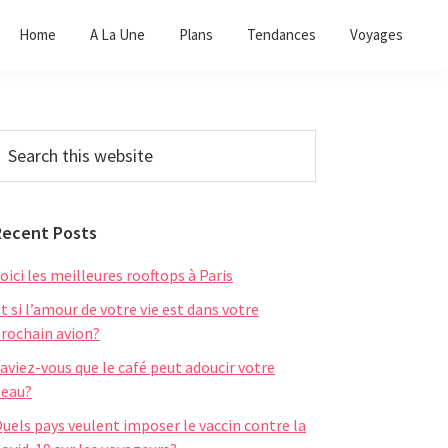
Home
A La Une
Plans
Tendances
Voyages
Primary
earch
his
Sidebar
ebsite
Recent Posts
oici les meilleures rooftops à Paris
t si l’amour de votre vie est dans votre
rochain avion?
aviez-vous que le café peut adoucir votre
eau?
uels pays veulent imposer le vaccin contre la