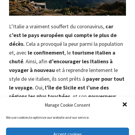
L’Italie a vraiment souffert du coronavirus,
car
c’est le pays européen qui compte le plus de
décès.
Cela a provoqué la peur parmi la population
et, avec
le confinement
, le
tourisme italien a
chuté
. Ainsi, afin
d’encourager les Italiens à
voyager à nouveau
et à reprendre lentement le
style de vie italien, ils sont prêts à
payer pour tout
le voyage.
Oui,
l’île de Sicile est l’une des
régions les plus touchées
, et son
gouverneur
considère qu’il est «crucial»
d’encourager les
Manage Cookie Consent
visiteurs et de relancer le tourisme.
We use cookies to optimize our website and our service.
Le Mexique
Accept cookies