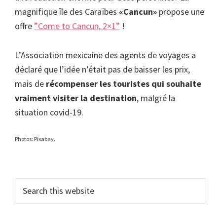
magnifique île des Caraïbes
«Cancun»
propose une
offre
”Come to Cancun, 2×1”
!
L’Association mexicaine des agents de voyages a
déclaré que l’idée n’était pas de baisser les prix,
mais de
récompenser les touristes qui souhaite
vraiment visiter la destination
, malgré la
situation covid-19.
Photos: Pixabay.
Primary
Search
this
Sidebar
website