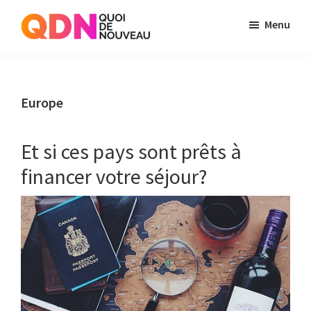
Skip
Skip
Menu
to
to
Quoi
Just
main
primary
de
another
content
sidebar
Noveau
WordPress
Europe
site
Et si ces pays sont prêts à
financer votre séjour?