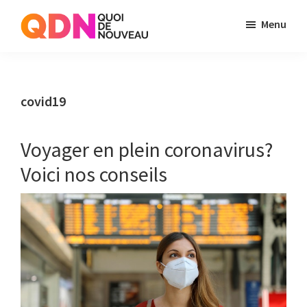
Skip
Skip
Menu
to
to
Quoi
Just
main
primary
de
another
content
sidebar
Noveau
WordPress
covid19
site
Voyager en plein coronavirus?
Voici nos conseils