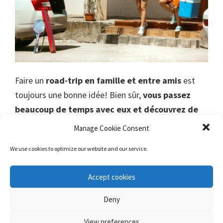
Faire un
road-trip en famille et entre amis
est
toujours une bonne idée! Bien sûr,
vous passez
beaucoup de temps avec eux et découvrez de
nouveaux endroits ensemble
! Cependant, que
Manage Cookie Consent
vous partez pour un long ou un court
voyage en
We use cookies to optimize our website and our service.
voiture
(pire si c’est avec des enfants), vous
voudrez être aussi à l’aise que possible, non?
Voici
Accept cookies
quelques produits essentiels qui vous aideront
lors de pos road-trips.
Deny
View preferences