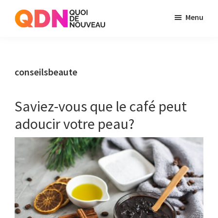
Skip
Skip
Menu
to
to
Quoi
Just
main
primary
de
another
content
sidebar
Noveau
WordPress
conseilsbeaute
site
Saviez-vous que le café peut
adoucir votre peau?