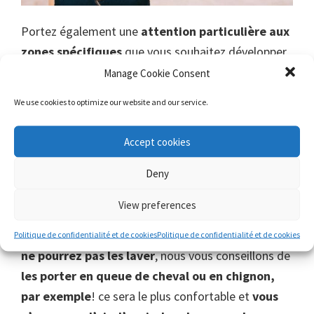
Portez également une
attention particulière aux
zones spécifiques
que vous souhaitez développer
davantage; certaines couches de cheveux que vous
Manage Cookie Consent
aimeriez avoir plus longtemps. Autrement dit, si
We use cookies to optimize our website and our service.
vous voulez faire les couches supérieures aussi
longues que celles du bas,
appliquez l’huile sur
Accept cookies
des sections du cuir chevelu, en descendant
vers les pointes.
Deny
View preferences
En plus, comme vous devrez porter vos cheveux
pleins d’huiles pendant quelques jours et que vous
Politique de confidentialité et de cookies
Politique de confidentialité et de cookies
ne pourrez pas les laver
, nous vous conseillons de
les porter en queue de cheval ou en chignon,
par exemple
! ce sera le plus confortable et
vous