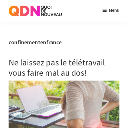
Skip
Skip
Menu
to
to
Quoi
Just
main
primary
de
another
content
sidebar
Noveau
WordPress
confinementenfrance
site
Ne laissez pas le télétravail
vous faire mal au dos!