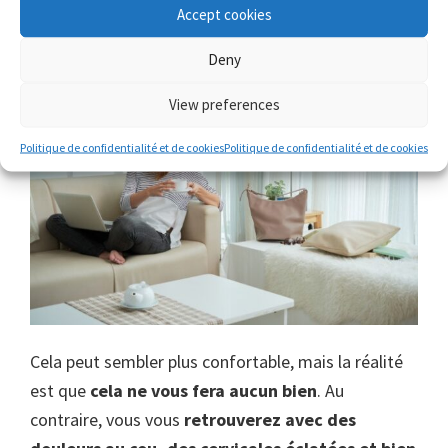
Oubliez travailler sur le lit ou le
Accept cookies
canapé
Deny
View preferences
Politique de confidentialité et de cookies
Politique de confidentialité et de cookies
Cela peut sembler plus confortable, mais la réalité
est que
cela ne vous fera aucun bien
. Au
contraire, vous vous
retrouverez avec des