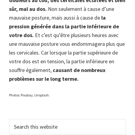
douleurs au cou, des cervicales éclatées et bien
sûr, mal au dos.
Non seulement à cause d’une
mauvaise posture, mais aussi à cause de
la
pression générée dans la partie inférieure de
votre dos.
Et c’est qu’être plusieurs heures avec
une mauvaise posture vous endommagera plus que
les cervicales. Car lorsque la partie supérieure de
votre dos est en tension, la partie inférieure en
souffre également,
causant de nombreux
problèmes sur le long terme.
Photos: Pixabay, Unsplash.
Primary
Search
this
Sidebar