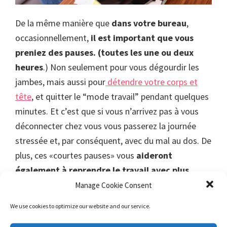
De la même manière que
dans votre bureau
,
occasionnellement,
il est important que vous
preniez des pauses. (toutes les une ou deux
heures
.) Non seulement pour vous dégourdir les
jambes, mais aussi pour
détendre votre corps et
tête
, et quitter le “mode travail” pendant quelques
minutes. Et c’est que si vous n’arrivez pas à vous
déconnecter chez vous vous passerez la journée
stressée et, par conséquent, avec du mal au dos. De
plus, ces «courtes pauses» vous
aideront
également à reprendre le travail avec plus
d’enthousiasme
et à
vous concentrer davantage
Manage Cookie Consent
sur ce que vous faites.
We use cookies to optimize our website and our service.