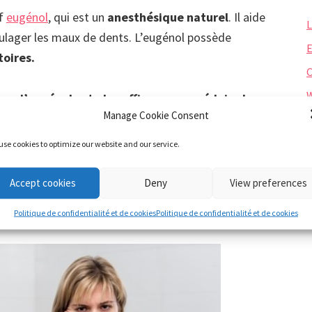
if
eugénol
, qui est un
anesthésique naturel
. Il aide
L
soulager les maux de dents. L’eugénol possède
E
oires.
W
 que
l’eugénol est plus efficace pour réduire la
Manage Cookie Consent
 qu’un autre type d’analgésique.
Les participants
d’eugénol ont également eu
une meilleure
use cookies to optimize our website and our service.
ants qui ont utilisé un autre traitement ou aucun
Accept cookies
Deny
View preferences
Politique de confidentialité et de cookies
Politique de confidentialité et de cookies