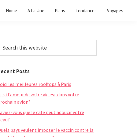
Home
A La Une
Plans
Tendances
Voyages
Primary
earch
his
Sidebar
ebsite
Recent Posts
oici les meilleures rooftops à Paris
t si l’amour de votre vie est dans votre
rochain avion?
aviez-vous que le café peut adoucir votre
eau?
uels pays veulent imposer le vaccin contre la