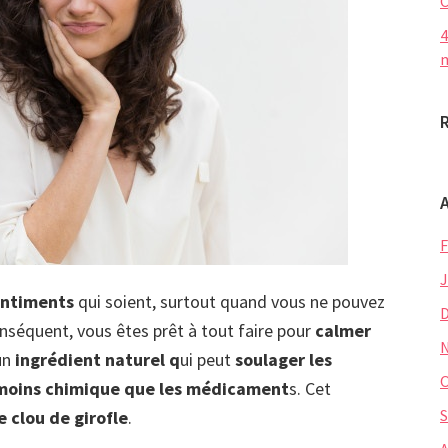
C
4
m
F
J
entiments
qui soient, surtout quand vous ne pouvez
nséquent, vous êtes prêt à tout faire pour
calmer
un
ingrédient naturel q
ui peut
soulager les
O
moins chimique que les médicament
s. Cet
S
e clou de girofle
.