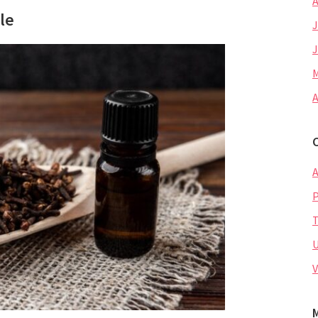
A
le
J
J
M
A
A
P
U
V