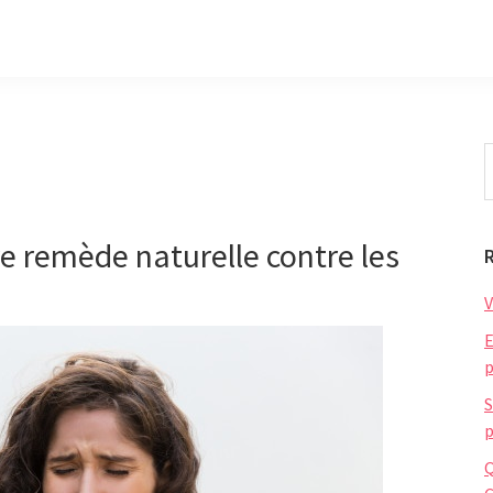
S
t
w
re remède naturelle contre les
V
E
p
S
p
Q