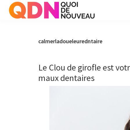
Skip
Skip
Skip
to
to
to
primary
main
primary
Quoi
Just
de
navigation
content
sidebar
another
Noveau
WordPress
calmerladoueleuredntaire
site
Le Clou de girofle est vot
maux dentaires