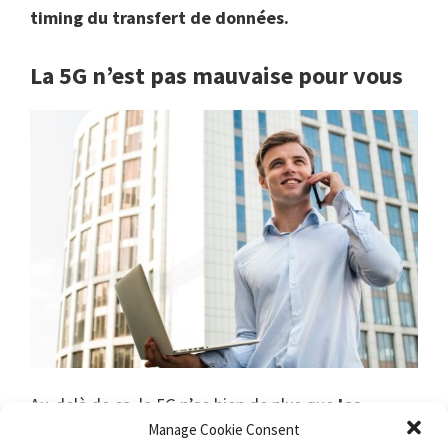
timing du transfert de données.
La 5G n’est pas mauvaise pour vous
Au-delà de ca, la 5G n’as bien de plus que
les
Manage Cookie Consent
technologies déjà présentes.
Enfait, toutes les