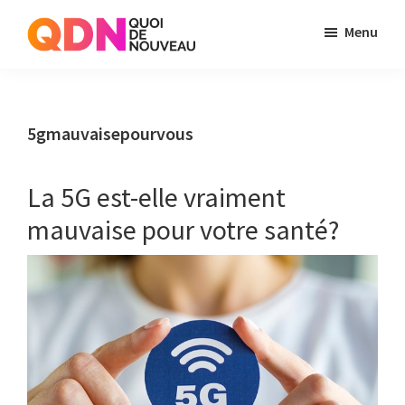
Skip
Skip
Menu
to
to
Quoi
Just
main
primary
de
another
content
sidebar
Noveau
WordPress
5gmauvaisepourvous
site
La 5G est-elle vraiment
mauvaise pour votre santé?