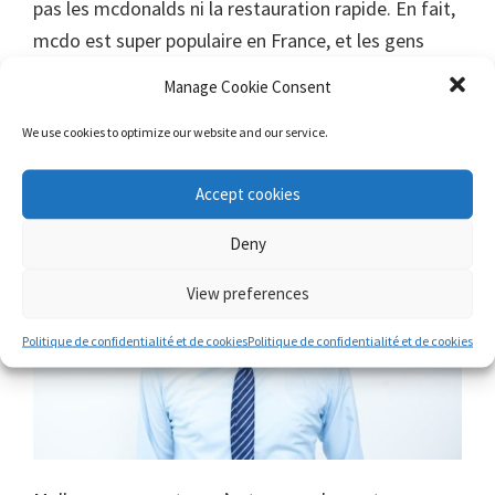
pas les mcdonalds ni la restauration rapide. En fait,
mcdo est super populaire en France, et les gens
l’aiment.
Manage Cookie Consent
Les Francais ne sont pas trés gentils
We use cookies to optimize our website and our service.
Accept cookies
Deny
View preferences
Politique de confidentialité et de cookies
Politique de confidentialité et de cookies