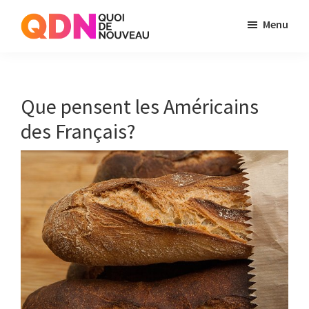
Skip
Skip
Menu
to
to
Quoi
Just
main
primary
de
another
content
sidebar
Noveau
WordPress
Que pensent les Américains
site
des Français?