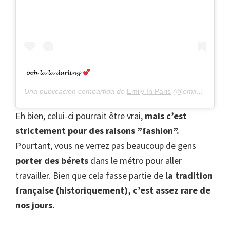
𝓸𝓸𝓱 𝓵𝓪 𝓵𝓪 𝓭𝓪𝓻𝓵𝓲𝓷𝓰
Una publicación compartida de
Emily In Paris
(@emilyinparis) el
Eh bien, celui-ci pourrait être vrai,
mais c’est
strictement pour des raisons ”fashion”.
Pourtant, vous ne verrez pas beaucoup de gens
porter des bérets
dans le métro pour aller
travailler. Bien que cela fasse partie de
la tradition
française (historiquement),
c’est assez rare de
nos jours.